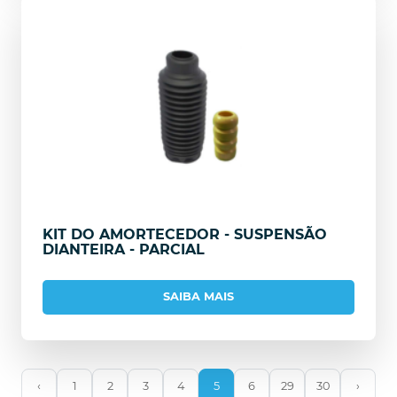
KIT DO AMORTECEDOR - SUSPENSÃO
DIANTEIRA - PARCIAL
SAIBA MAIS
‹
1
2
3
4
5
6
29
30
›