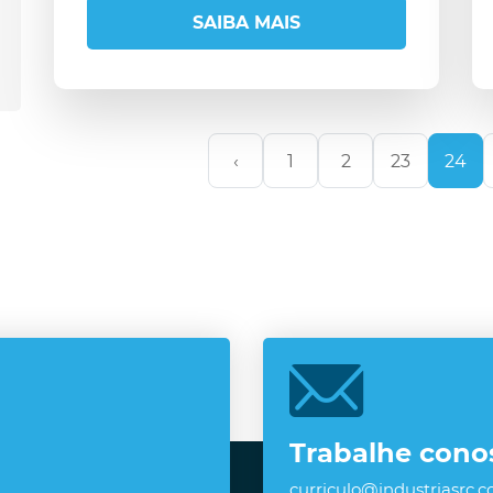
SAIBA MAIS
‹
1
2
23
24
Trabalhe cono
curriculo@industriasrc.c