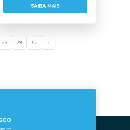
SAIBA MAIS
25
29
30
›
sco
om.br