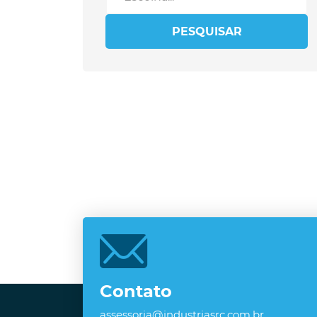
PESQUISAR
Contato
assessoria@industriasrc.com.br