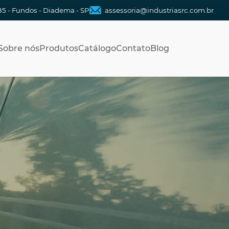
85 - Fundos - Diadema - SP
assessoria@industriasrc.com.br
Sobre nós
Produtos
Catálogo
Contato
Blog