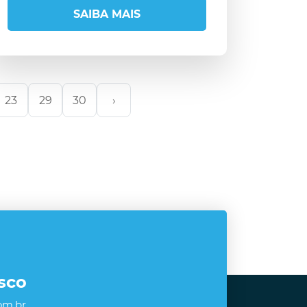
SAIBA MAIS
23
29
30
›
sco
om.br