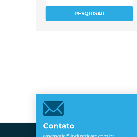
PESQUISAR
Contato
assessoria@industriasrc.com.br