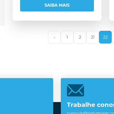
SAIBA MAIS
‹
1
2
21
22
Trabalhe cono
curriculo@industriasrc.c