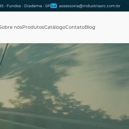
85 - Fundos - Diadema - SP
assessoria@industriasrc.com.br
Sobre nós
Produtos
Catálogo
Contato
Blog