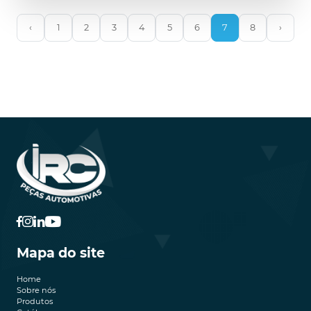
‹
1
2
3
4
5
6
7
8
›
Mapa do site
Home
Sobre nós
Produtos