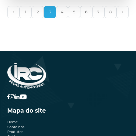
‹
1
2
3
4
5
6
7
8
›
Mapa do site
Home
Sobre nós
Produtos