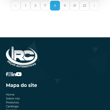
‹
1
2
7
8
9
21
22
›
Mapa do site
Home
Sobre nós
Produtos
Catálogo