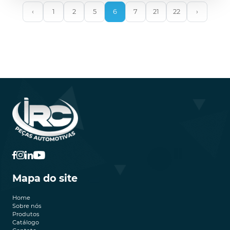
‹
1
2
5
6
7
21
22
›
Mapa do site
Home
Sobre nós
Produtos
Catálogo