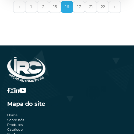
‹
1
2
15
16
17
21
22
›
Mapa do site
Home
Sobre nós
Produtos
Catálogo