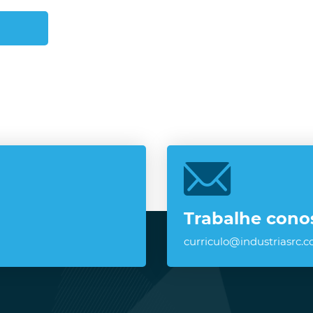
Trabalhe cono
curriculo@industriasrc.c