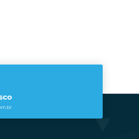
sco
om.br