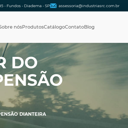
85 - Fundos - Diadema - SP
assessoria@industriasrc.com.br
Sobre nós
Produtos
Catálogo
Contato
Blog
R DO
PENSÃO
PENSÃO DIANTEIRA