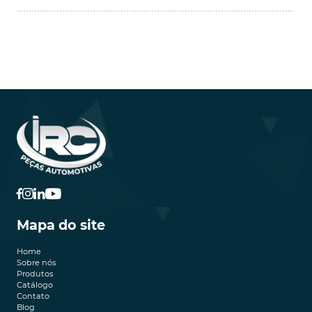
Mapa do site
Home
Sobre nós
Produtos
Catálogo
Contato
Blog