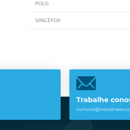
POLO
SPACEFOX
Trabalhe cono
curriculo@industriasrc.c