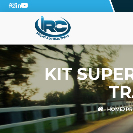
KIT SUPE
TR
HOME
PR