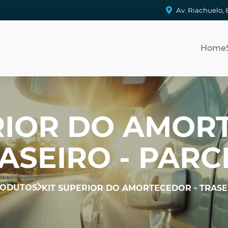
Av. Riachuelo, 
Home
RIOR DO AMOR
ASEIRO - PARC
ODUTOS
KIT SUPERIOR DO AMORTECEDOR - TRASEI