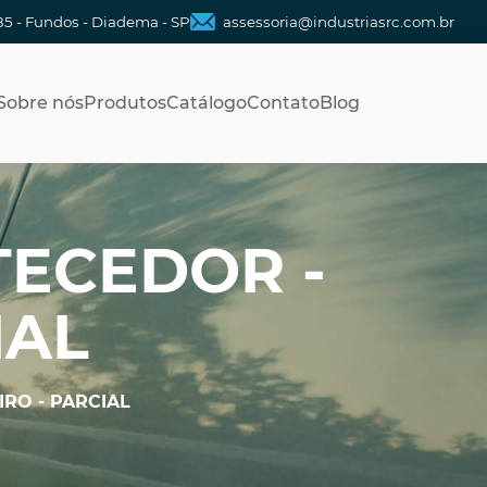
85 - Fundos - Diadema - SP
assessoria@industriasrc.com.br
Sobre nós
Produtos
Catálogo
Contato
Blog
TECEDOR -
IAL
RO - PARCIAL