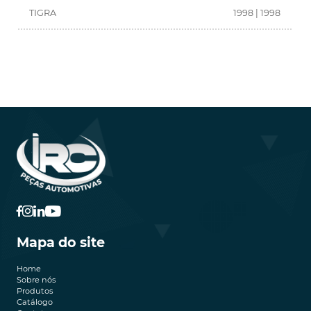
TIGRA
1998 | 1998
Mapa do site
Home
Sobre nós
Produtos
Catálogo