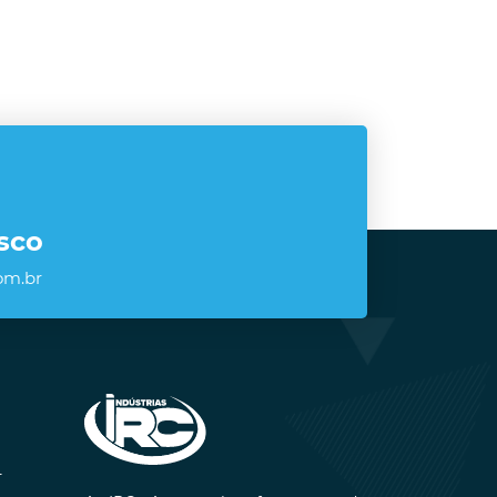
sco
om.br
-