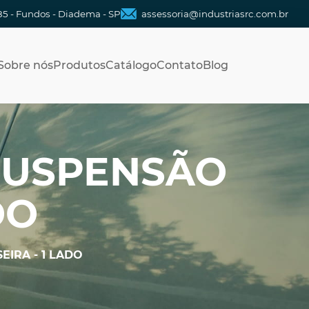
85 - Fundos - Diadema - SP
assessoria@industriasrc.com.br
Sobre nós
Produtos
Catálogo
Contato
Blog
SUSPENSÃO
DO
IRA - 1 LADO