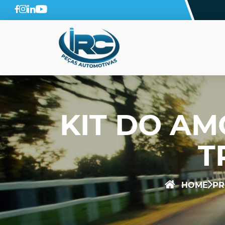
KIT DO A
T
HOME
PR