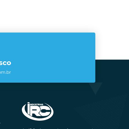
sco
om.br
-