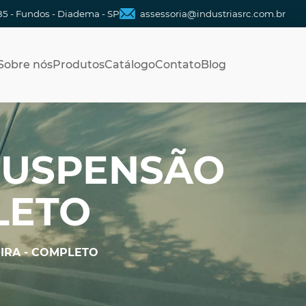
85 - Fundos - Diadema - SP
assessoria@industriasrc.com.br
Sobre nós
Produtos
Catálogo
Contato
Blog
SUSPENSÃO
LETO
IRA - COMPLETO