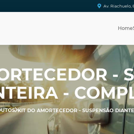
Av. Riachuelo, 
Home
MORTECEDOR - 
NTEIRA - COMP
DUTOS
KIT DO AMORTECEDOR - SUSPENSÃO DIANTE