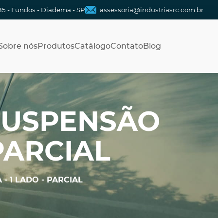
85 - Fundos - Diadema - SP
assessoria@industriasrc.com.br
Sobre nós
Produtos
Catálogo
Contato
Blog
SUSPENSÃO
 PARCIAL
- 1 LADO - PARCIAL