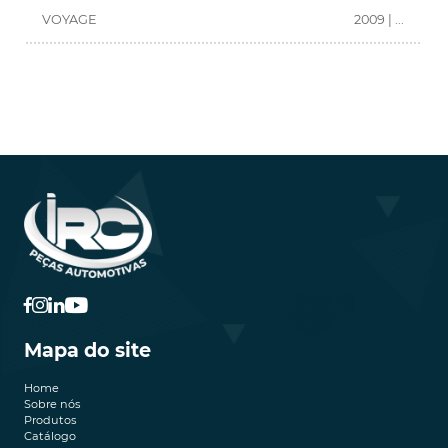
VOYAGE
2009 | ...
Mapa do site
Home
Sobre nós
Produtos
Catálogo