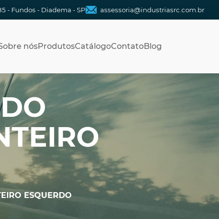
85 - Fundos - Diadema - SP
assessoria@industriasrc.com.br
Sobre nós
Produtos
Catálogo
Contato
Blog
 DO
NTEIRO
TEIRO ESQUERDO