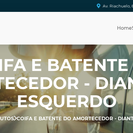
Av. Riachuelo, 
Home
IFA E BATENTE
ECEDOR - DIA
ESQUERDO
UTOS
COIFA E BATENTE DO AMORTECEDOR - DIAN