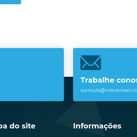
Trabalhe cono
curriculo@industriasrc.c
a do site
Informações