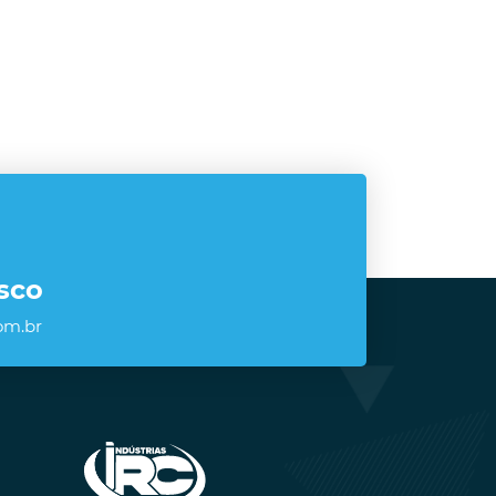
sco
om.br