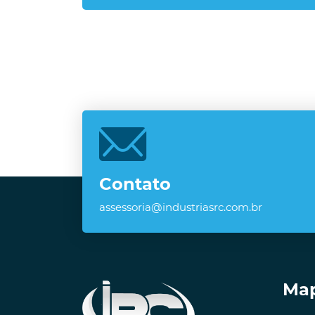
Contato
assessoria@industriasrc.com.br
Map