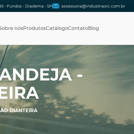
85 - Fundos - Diadema - SP
assessoria@industriasrc.com.br
Sobre nós
Produtos
Catálogo
Contato
Blog
ANDEJA -
EIRA
SÃO DIANTEIRA