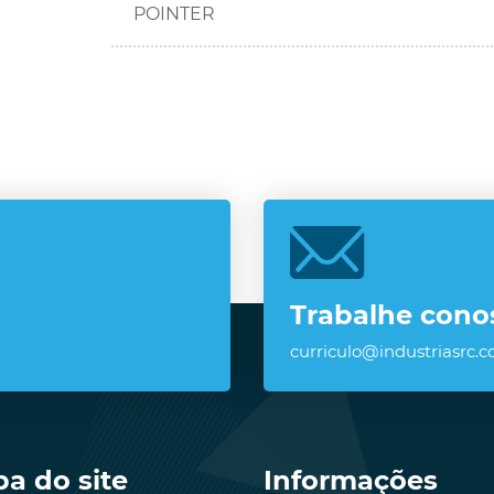
POINTER
Trabalhe cono
curriculo@industriasrc.c
a do site
Informações