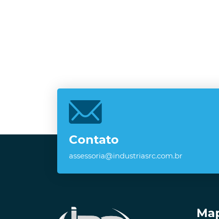
Contato
assessoria@industriasrc.com.br
Map