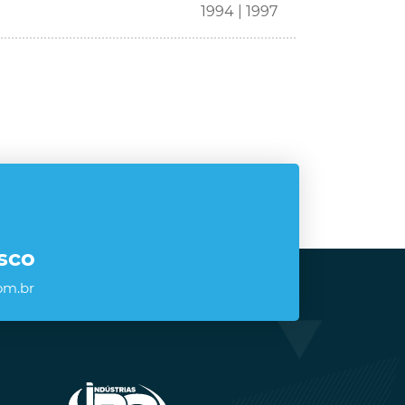
1994 | 1997
sco
om.br