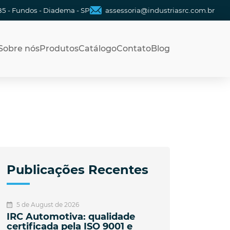
85 - Fundos - Diadema - SP
assessoria@industriasrc.com.br
Sobre nós
Produtos
Catálogo
Contato
Blog
Publicações Recentes
5 de August de 2026
IRC Automotiva: qualidade
certificada pela ISO 9001 e