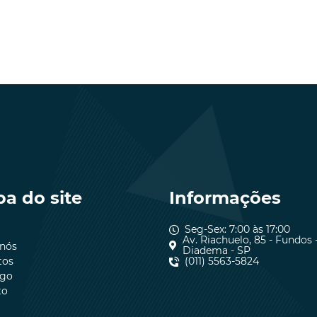
a do site
Informações
Seg-Sex: 7:00 às 17:00
Av. Riachuelo, 85 - Fundos 
 nós
Diadema - SP
tos
(011) 5563-5824
ogo
to